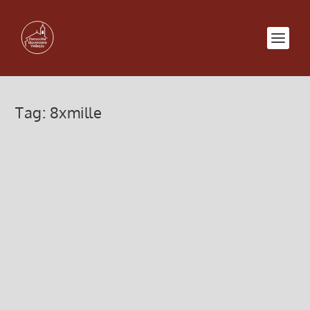
Tag:
8xmille
8 x mille Chiesa Cattolica Italiana
21 Settembre 2020, 6:00
|
0
Come anticipato negli avvisi la Conferenza
Episcopale Italiana, attraverso i fondi “8xmille”,
ha...
Leggi di più