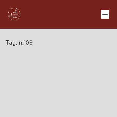
Tag:
n.108
PDF Bollettino n. 108/2014
7 Aprile 2014, 2:51
|
0
Download del Bollettino n. 108 in versione PDF
Bollettino n. 108
Leggi di più