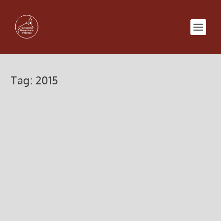
Tag:
2015
PDF Bollettino n. 121/2015
15 Dicembre 2015, 10:43
|
0
Download del Bollettino n. 121 in versione PDF Bollettino 
Leggi di più
Calendario (Bollettino n. 121/2015)