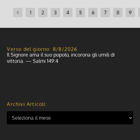
1
2
3
4
5
6
7
8
9
Verso del giorno: 8/8/2026
Il Signore ama il suo popolo, incorona gli umili di
vittoria. — Salmi 149:4
Archivi Articoli: