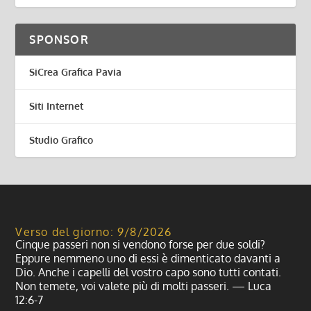
SPONSOR
SiCrea Grafica Pavia
Siti Internet
Studio Grafico
Verso del giorno: 9/8/2026
Cinque passeri non si vendono forse per due soldi?
Eppure nemmeno uno di essi è dimenticato davanti a
Dio. Anche i capelli del vostro capo sono tutti contati.
Non temete, voi valete più di molti passeri. — Luca
12:6-7