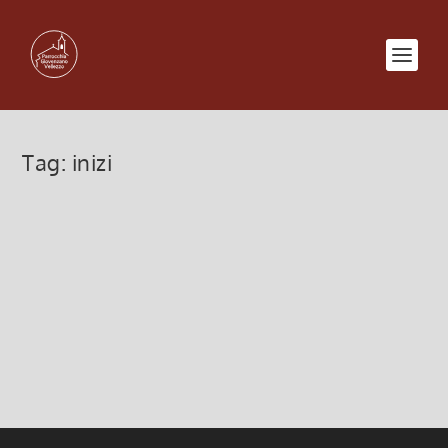
Tag:
inizi
Agli inizi del Vangelo
22 Gennaio 2023, 7:00
|
0
Agli inizi del Vangelo
Leggi di più