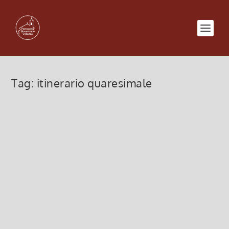
Tag:
itinerario quaresimale
Il Padre aspetta i peccatori
27 Marzo 2022, 8:00
|
0
Il Padre aspetta i peccatori, IV di Quaresima, 27
marzo 2022
Leggi di più