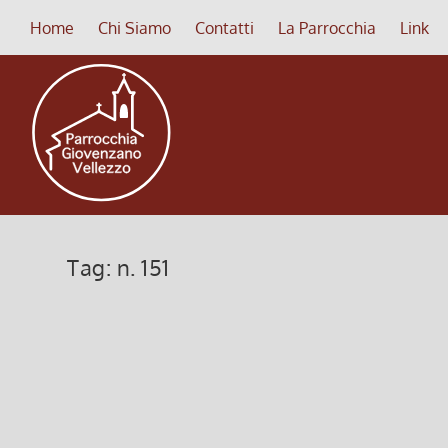
Home
Chi Siamo
Contatti
La Parrocchia
Link
Tag:
n. 151
Bollettino PDF n. 151/2020
3 Febbraio 2020, 11:51
|
0
Download del Bollettino n. 151 in versione PDF Boll
Leggi di più