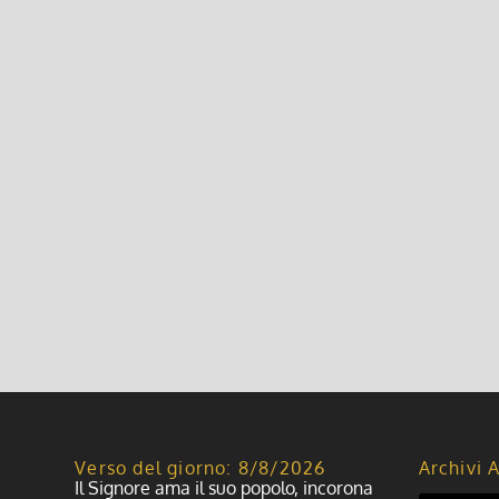
Leggi di più
Il cristiano, la fede, il cammino
3 Febbraio 2020, 10:20
|
0
All’inizio di questo anno ho avuto la grazia di viver
sosta nel cammino della vita e per la fede. Nei temp
Leggi di più
Verso del giorno: 8/8/2026
Archivi A
Il Signore ama il suo popolo, incorona