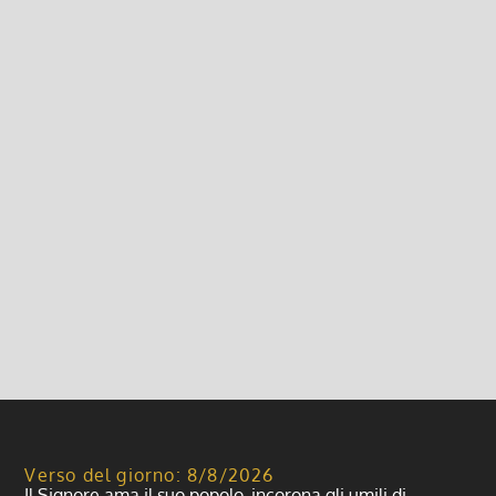
Annunci e Avvisi (n.91/2012)
4 Marzo 2012, 5:48
|
0
ANNUNCI ed AVVISI: L’ulivo Se qualcuno
prevede di potare – durante la seconda metà di
marzo- la pianta di ulivo che ha nel proprio
giardino, ci farebbe un favore se non buttasse via...
Leggi di più
Verso del giorno: 8/8/2026
Il Signore ama il suo popolo, incorona gli umili di