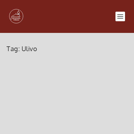
Tag:
Ulivo
Ulivo
7 Aprile 2014, 11:21
|
0
Se qualcuno prevede di potàre, entro il 12 aprile, la
pianta di ulivo che ha nel proprio giardino, ci
farebbe un favore se non buttasse via i rami. Ci
eviterà così di comperarli in occasione della
prossima celebrazione delle...
Leggi di più