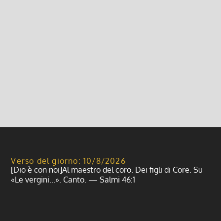
1 Ottobre 2021, 10:19
|
0
Iniziative per adolescenti e preadolescenti anno
2021/2022, Parrocchia di Giovenzano e Vellezzo
Bellini, Oratorio ANSPI S. Giovanni Bosco, Centro
Parrocchiale il buon pastore
Leggi di più
Verso del giorno: 10/8/2026
[Dio è con noi]Al maestro del coro. Dei figli di Core. Su
«Le vergini...». Canto. — Salmi 46:1