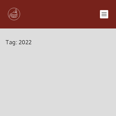
Tag:
2022
Oratorio orari novembre 2022
31 Ottobre 2022, 11:23
|
0
Oratorio Giovenzano orari apertura mese di
novembre 2022
Leggi di più