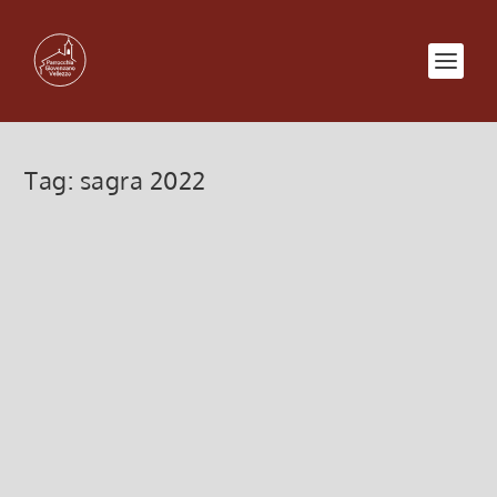
Tag:
sagra 2022
Sagra Madonna del Carmine 2022
24 Giugno 2022, 12:13
|
0
08-11 luglio 2022 Festa Sagra Madonna del
Carmine, Parrocchia S. Bartolomeo apostolo e
Nicolò Vescovo, Vellezzo Bellini
Leggi di più