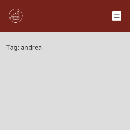
Tag:
andrea
Calendario liturgico dal 29-11-
2020 al 06-12-2020
28 Novembre 2020, 8:00
|
0
Calendario liturgico dal 29-11-2020 al 06-12-2020
Leggi di più