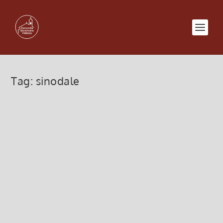
Tag:
sinodale
Lievito di pace e di speranza
31 Ottobre 2025, 12:00
|
0
Documento di sintesi del Cammino Sinodale delle
Chiese in Italia
Leggi di più