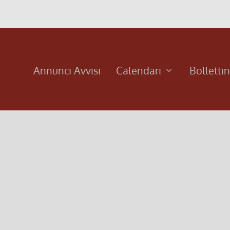
Annunci Avvisi
Calendari
Bolletti
 2019
iglio degli affari economici. Così come...