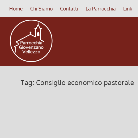
Home
Chi Siamo
Contatti
La Parrocchia
Link
Tag:
Consiglio economico pastorale
Consiglio pastorale – 25 gennaio
17 Gennaio 2019, 11:31
|
0
Sono stati rinnovati il consiglio pastorale e il cons
Leggi di più