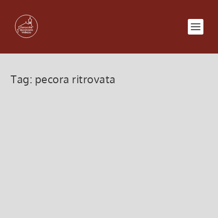
Tag:
pecora ritrovata
Il Padre aspetta i peccatori
27 Marzo 2022, 8:00
|
0
Il Padre aspetta i peccatori, IV di Quaresima, 27
marzo 2022
Leggi di più