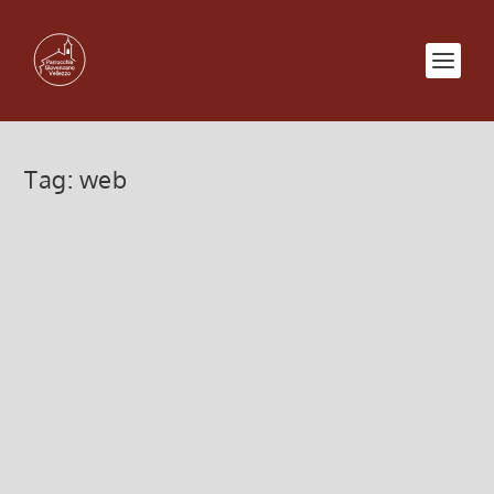
Tag:
web
Visitate il sito…
19 Marzo 2013, 3:06
|
0
Vi invitiamo a visitare il sito: www.news.va/it
facebook.com/news.va.it twitter.com/newsva_it
Notizie e comunicati riguardanti lo Stato del
Vaticano e la Santa Sede. – Sala Stampa -
L’Osservatore Romano –...
Leggi di più