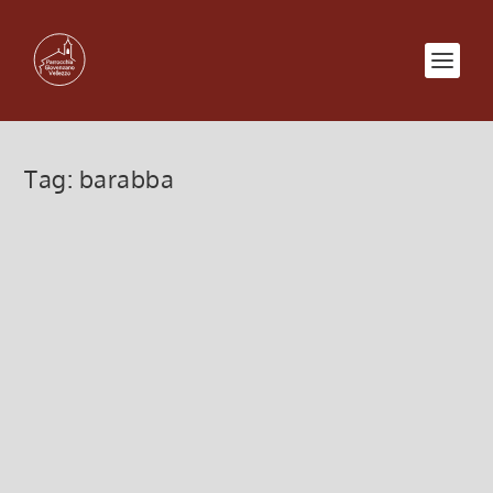
Tag:
barabba
La croce che svuota e innalza
10 Aprile 2022, 8:00
|
0
Domenica delle Palme, La croce che svuota e
innalza
Leggi di più