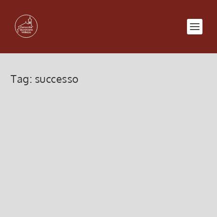
Tag:
successo
Soltanto con la Parola di Dio
6 Marzo 2022, 12:00
|
0
Soltanto con la Parola di Dio, I di Quaresima,
Angelus 10 marzo 2019
Leggi di più