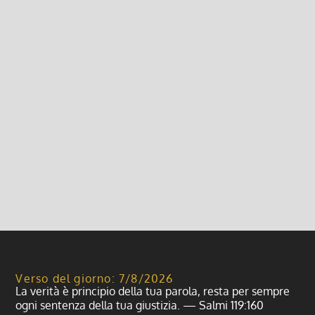
dicembre 2023
Dic 2, 2023
|
Bollettino
,
Calendari
,
Prima Pagina
,
Santa Messa
Calendario Liturgico dal 03 al 10 dicembre 2023
Leggi di più
Verso del giorno: 7/8/2026
La verità è principio della tua parola, resta per sempre
ogni sentenza della tua giustizia. — Salmi 119:160