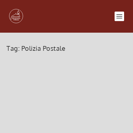
Tag:
Polizia Postale
Piccoli blogger crescono
8 Marzo 2012, 4:01
|
0
Piccoli blogger crescono (bene) Un progetto siglato
tra l’Istituto degli Innocenti di Firenze, la
Fondazione Sistema Toscana e il Servizio della
Polizia Postale educherà i bambini a un sano
approccio alla rete. Educare i...
Leggi di più