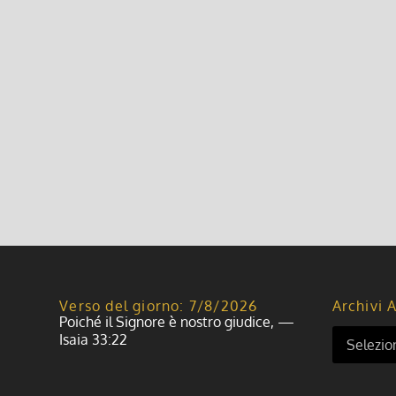
Leggi di più
Libri Consigliati: Attacco a Ratzi
17 Ottobre 2010, 6:59
|
0
Leggi di più
Verso del giorno: 7/8/2026
Archivi A
Poiché il Signore è nostro giudice, —
Isaia 33:22