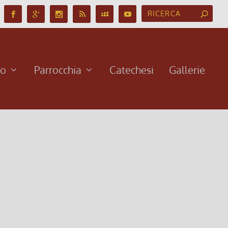
no
Parrocchia
Catechesi
Gallerie
 € 16 Un libro che aiuterà quanti vogliono