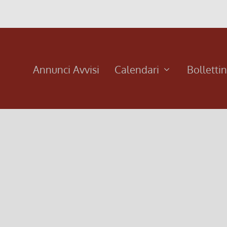
Annunci Avvisi
Calendari
Bolletti
smo
 Odifreddi Alla ricerca della ragione perduta Sugarco, pp. 174,
 divulgatori molto...