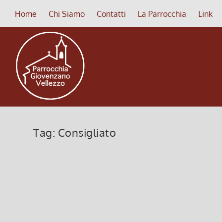
Home
Chi Siamo
Contatti
La Parrocchia
Link
Tag:
Consigliato
Libri Consigliati: Volti dell’Atei
20 Novembre 2010, 2:47
|
0
Vincenzo Vitale Volti dell’Ateismo Mancuso, Augias,
comprendere l’azione, il pensiero e gli errori di tre