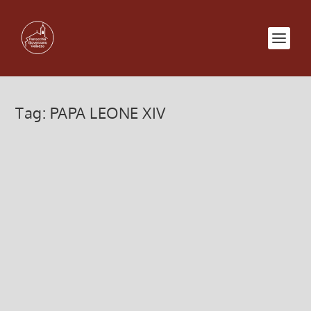
Tag:
PAPA LEONE XIV
Pellegrinaggio Giubilare a Roma
8 Settembre 2025, 6:00
|
0
Pellegrinaggio Giubilare a Roma
Leggi di più
PAPA LEONE XIV