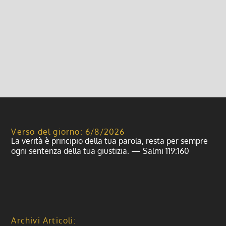
8 Maggio 2025, 7:00
|
0
PAPA LEONE XIV
Leggi di più
Verso del giorno: 6/8/2026
La verità è principio della tua parola, resta per sempre
ogni sentenza della tua giustizia. — Salmi 119:160
Archivi Articoli: