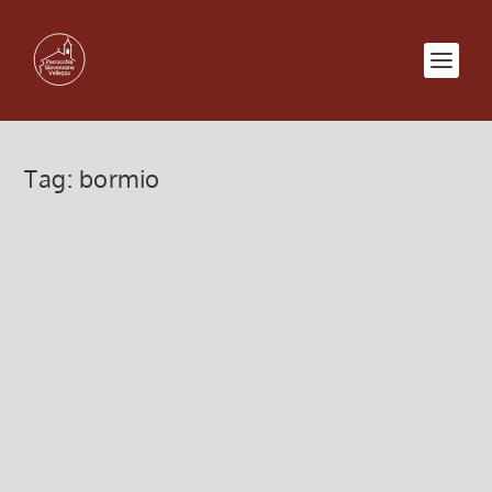
Tag:
bormio
Settimana Bianca dal 2 al 6
gennaio (Santa Caterina Valfurva)
19 Novembre 2012, 11:49
|
0
Settimana Bianca dal 2 al 6 gennaio 2013 SANTA
CATERINA VALFURVA mt. 1.738 Situata in
Lombardia, in provincia di Sondrio a 1.738 m di
altezza, dista da Bormio 12 km e da Sondrio 77 km.
Si trova allo sbocco delle valli dei Forni...