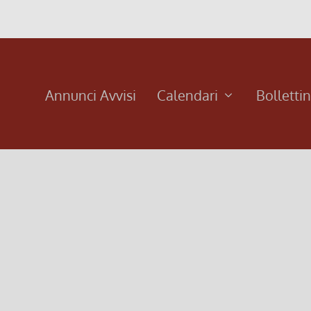
Annunci Avvisi
Calendari
Bolletti
chiale n. 65)
i può dedicare più a lungo alla preghiera, alla lettura e alla me
sta davanti...