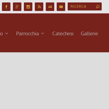
no
Parrocchia
Catechesi
Gallerie
ditazione sui significati profondi della vita. Il