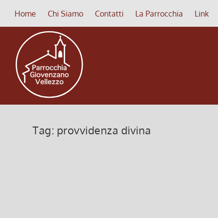
Home
Chi Siamo
Contatti
La Parrocchia
Link
Tag:
provvidenza divina
BENEDETTO XVI (Bollettino Parroc
12 Luglio 2009, 9:00
|
0
BENEDETTO XVI “Le vacanze sono giorni nei quali ci s
tempo delle vacanze offre opportunità uniche di so