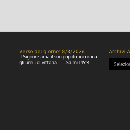
Leggi di più
Verso del giorno: 8/8/2026
Archivi A
Il Signore ama il suo popolo, incorona
gli umili di vittoria. — Salmi 149:4