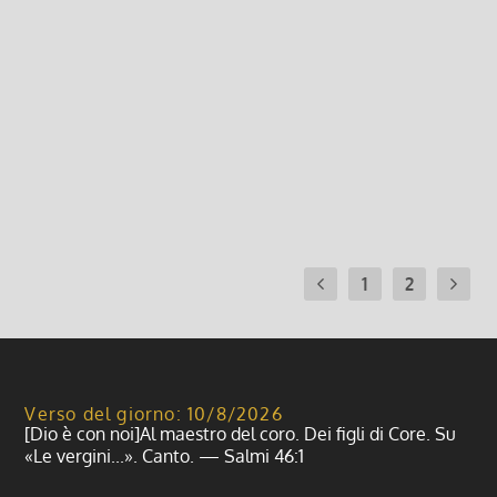
All’inizio di questo anno ho avuto la grazia di vivere
un tempo prolungato di silenzio e di preghiera
nell’ambito degli “esercizi spirituali” consigliati a
tutti come sosta nel cammino della vita e per la
fede. Nei tempi di...
Leggi di più
1
2
Verso del giorno: 10/8/2026
[Dio è con noi]Al maestro del coro. Dei figli di Core. Su
«Le vergini...». Canto. — Salmi 46:1