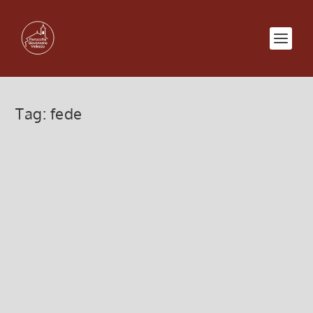
Tag:
fede
La FEDE che GUARISCE e SALVA
12 Ottobre 2025, 6:00
|
0
La FEDE che GUARISCE e SALVA
Leggi di più
INUTILI ma SERVI