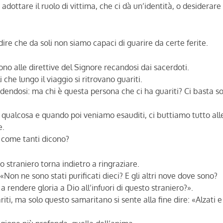
 adottare il ruolo di vittima, che ci dà un’identità, o desiderare 
dire che da soli non siamo capaci di guarire da certe ferite.
ono alle direttive del Signore recandosi dai sacerdoti.
he lungo il viaggio si ritrovano guariti.
dendosi: ma chi è questa persona che ci ha guariti? Ci basta so
qualcosa e quando poi veniamo esauditi, ci buttiamo tutto all
e.
, come tanti dicono?
o straniero torna indietro a ringraziare.
 «Non ne sono stati purificati dieci? E gli altri nove dove sono?
 rendere gloria a Dio all’infuori di questo straniero?».
ariti, ma solo questo samaritano si sente alla fine dire: «Alzati e