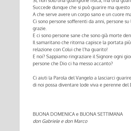
Sì, non solo una guarigione fisica, ma una guar
Succede dunque che si può guarire ma questo 
A che serve avere un corpo sano e un cuore m
Ci sono persone sofferenti da anni, persone su 
grazie.
E ci sono persone sane che sono già morte den
Il samaritano che ritorna capisce la portata più
relazione con Colui che l’ha guarito!
E noi? Sappiamo ringraziare il Signore ogni gi
persone che Dio ci ha messo accanto?
Ci aiuti la Parola del Vangelo a lasciarci guari
di noi possa diventare lode viva e perenne del 
BUONA DOMENICA e BUONA SETTIMANA
don Gabriele e don Marco