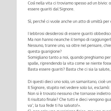
Così nella vita ci troviamo spesso ad un bivio: o
essere guariti dal Signore.
Sì, perché ci vuole anche un atto di umiltà per 
I lebbrosi desiderosi di essere guariti obbedisc
Ma non hanno neanche il tempo di raggiungerli c
Nessuno, tranne uno, va oltre nel pensare, chie
questa guarigione?
Somigliano tanto a noi, quando preghiamo per 
spalle, riprendendo la vita come se niente foss
Basta essere guariti? Basta che ci sia la salute
Di questi dieci uno solo, un samaritano, cioè un
Il Signore, stupito nel vedere solo lui, esclamò:
Non si è trovato nessuno che tornasse indietro a
Il risultato finale? Che tutti e dieci vengono gu
va’; la tua fede ti ha salvato!».