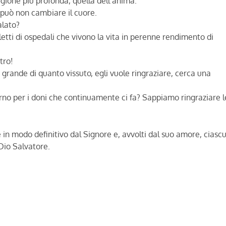
igione più profonda, quella dell’anima.
può non cambiare il cuore.
alato?
letti di ospedali che vivono la vita in perenne rendimento di
tro!
 grande di quanto vissuto, egli vuole ringraziare, cerca una
orno per i doni che continuamente ci fa? Sappiamo ringraziare l
re in modo definitivo dal Signore e, avvolti dal suo amore, ciasc
Dio Salvatore.