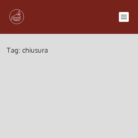
Tag:
chiusura
RESTAURO CHIESA di Vellezzo
Bellini (ott. 2024)
11 Ottobre 2024, 8:00
|
0
RESTAURO CHIESA di Vellezzo Bellini
Leggi di più