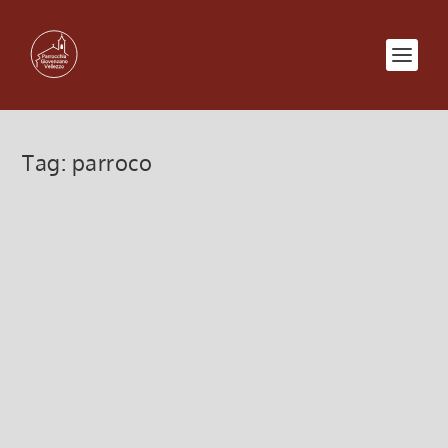
Tag:
parroco
LETTERA APERTA del Parroco al
termine del GREST 2023
7 Luglio 2023, 6:00
|
0
LETTERA APERTA del Parroco al termine del GREST
2023
Leggi di più