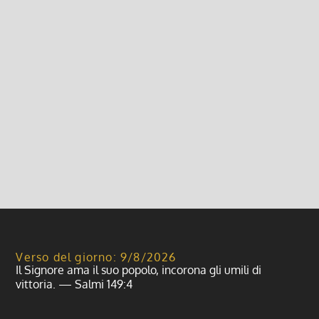
Visita e Benedizione alle famiglie
(2022)
14 Marzo 2022, 12:00
|
0
Visita e Benedizione alle famiglie 2022 Parrocchia
Giovenzano Vellezzo Bellini
Leggi di più
Verso del giorno: 9/8/2026
Il Signore ama il suo popolo, incorona gli umili di
vittoria. — Salmi 149:4