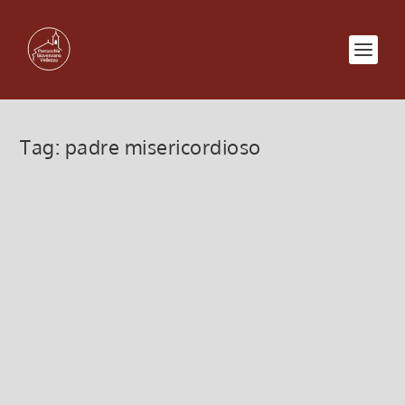
Tag:
padre misericordioso
Il Padre aspetta i peccatori
27 Marzo 2022, 8:00
|
0
Il Padre aspetta i peccatori, IV di Quaresima, 27
marzo 2022
Leggi di più