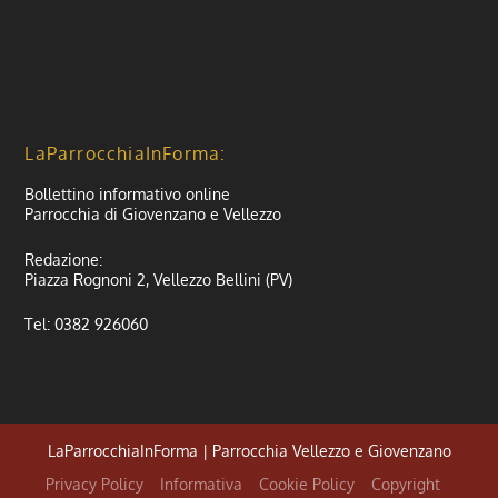
LaParrocchiaInForma:
Bollettino informativo online
Parrocchia di Giovenzano e Vellezzo
Redazione:
Piazza Rognoni 2, Vellezzo Bellini (PV)
Tel: 0382 926060
LaParrocchiaInForma | Parrocchia Vellezzo e Giovenzano
Privacy Policy
Informativa
Cookie Policy
Copyright