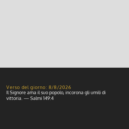
9 Ottobre 2013, 3:31
|
0
Viaggio in CROAZIA inizio settembre Tappe
previste: Zagabria, Parco Nazionale Plitvicka
Jezera, Isola di Krk, Lago di Bled
Leggi di più
Verso del giorno: 8/8/2026
Il Signore ama il suo popolo, incorona gli umili di
vittoria. — Salmi 149:4