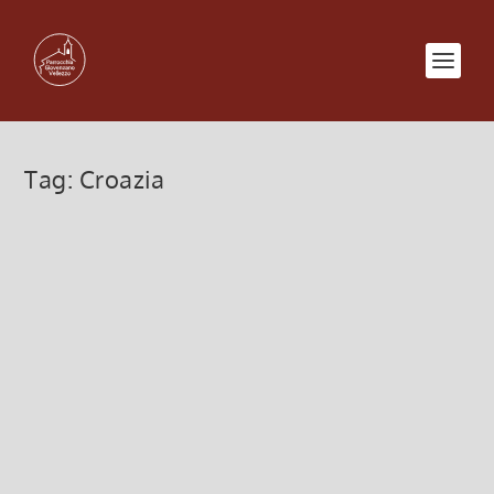
Tag:
Croazia
Serata insieme – 27 Settembre
2014
2 Settembre 2014, 9:49
|
0
Sabato 27 settembre Ore 19.30 presso la sala
Giovanni Paolo II Cena Ore 21 Proiezione gratuita
del FILM dedicato al nostro viaggio in Croazia
Leggi di più