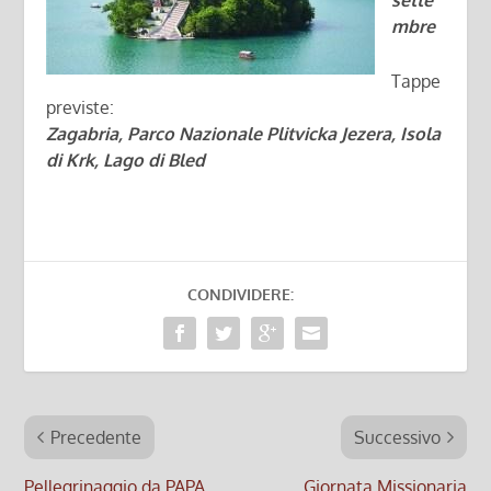
sette
mbre
Tappe
previste:
Zagabria, Parco Nazionale Plitvicka Jezera, Isola
di Krk, Lago di Bled
CONDIVIDERE:
Precedente
Successivo
Pellegrinaggio da PAPA
Giornata Missionaria