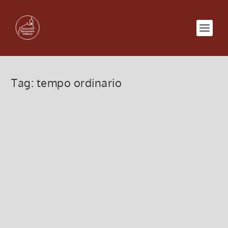
Tag:
tempo ordinario
Coniugare azione e
contemplazione
17 Luglio 2022, 9:00
|
0
Oggi il brano evangelico narra la visita di Gesù a
casa di Marta e di Maria…
Leggi di più