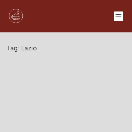
Tag:
Lazio
Viaggi e Pellegrinaggi 2013
3 Settembre 2012, 9:59
|
0
Sabato 16 Marzo 2013 Pellegrinaggio sull’Adda nei
luoghi di Papa Giovanni 8 – 13 Aprile 2013
Pellegrinaggio Lourdes e Camargue 11 – 17 Maggio
2013 Straordinario viaggio parrocchiale a Londra
in...
Leggi di più