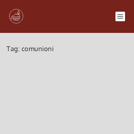
Tag:
comunioni
S. Comunioni ai malati (sett. 2012)
3 Settembre 2012, 10:14
|
0
Lunedì 17 settembre dalle 9.20 a Giovenzano
Lunedì 24 settembre dalle 9.20 a Vellezzo
Leggi di più