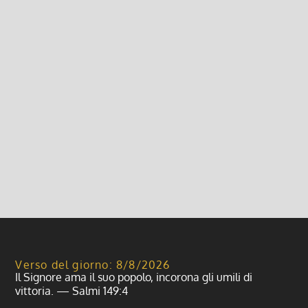
S. Messa quaresima per studenti
e lavoratori 2019
4 Marzo 2019, 12:05
|
0
S. Messa quaresimale per studenti e lavoratori
Tutti i mercoledì alle ore 6.30: Mercoledì 13 marzo...
Leggi di più
Verso del giorno: 8/8/2026
Il Signore ama il suo popolo, incorona gli umili di
vittoria. — Salmi 149:4