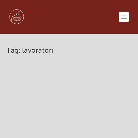
Tag:
lavoratori
S. Messa mercoledì 18 Novembre
2020
16 Novembre 2020, 8:00
|
0
Mercoledì 18 a Giovenzano Ore 16.00 S. Messa
Adorazione Eucaristica fino alle ore 18.15 Ore
18.30...
Leggi di più