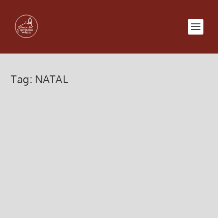
Tag:
NATAL
MISSIONE di Padre Giacomo
Begni sdb
17 Ottobre 2013, 2:40
|
0
LA CARICA DEI 600! MISSIONE DI PADRE
GIACOMO BEGNI SDB (Salesiani di Don Bosco)
NATAL – GRAMORÉ ( BRASILE )
http://www.preghiereperlafamiglia.it/natal-
gramore-missione.htm A Natal, Nordeste povero
del Brasile, nella...