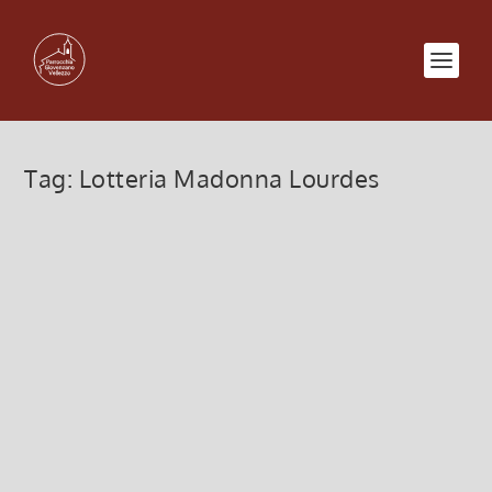
Tag:
Lotteria Madonna Lourdes
Madonna di Lourdes 2025
28 Gennaio 2025, 1:00
|
0
Programma religioso festa della Madonna di
Lourdes 2025
Leggi di più