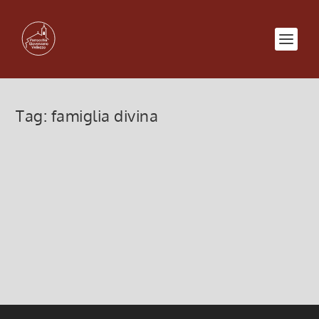
Tag:
famiglia divina
Dio è famiglia
12 Giugno 2022, 8:00
|
0
Dio è famiglia, festa della Santissima Trinità
Leggi di più