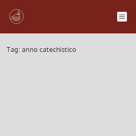
Tag:
anno catechistico
Anno Catechistico 2024-2025 info
e iscrizioni
23 Settembre 2024, 12:00
|
0
Anno Catechistico 2024-2025 info e iscrizioni
Leggi di più