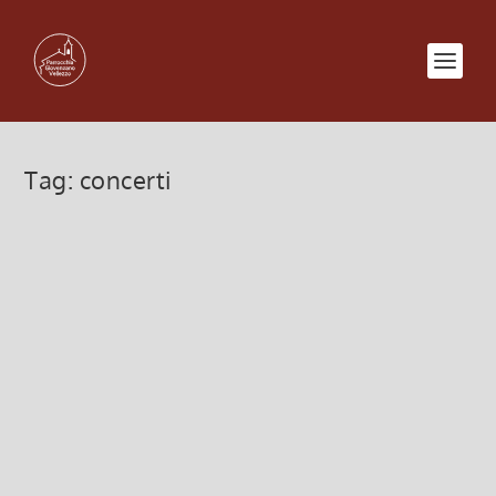
Tag:
concerti
Calendario PASSEGGIATE
ORGANISTICHE
1 Ottobre 2022, 8:00
|
0
Calendario PASSEGGIATE ORGANISTICHE
Leggi di più