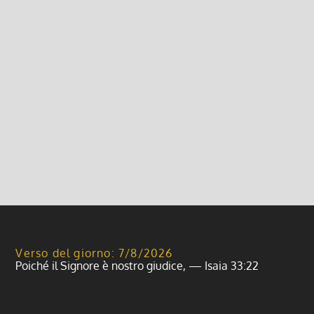
Sagra Madonna del Carmine 2024
Programma Comunitario
7 Luglio 2024, 7:00
|
0
Sagra Madonna del Carmine 2024 Programma
Comunitario
Leggi di più
Verso del giorno: 7/8/2026
Poiché il Signore è nostro giudice, — Isaia 33:22