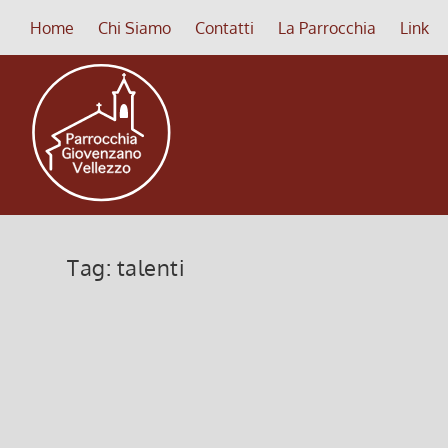
Home
Chi Siamo
Contatti
La Parrocchia
Link
Tag:
talenti
I talenti consegnati
15 Novembre 2020, 6:00
|
0
“I talenti consegnati……” In questa parabola Gesù c
Leggi di più