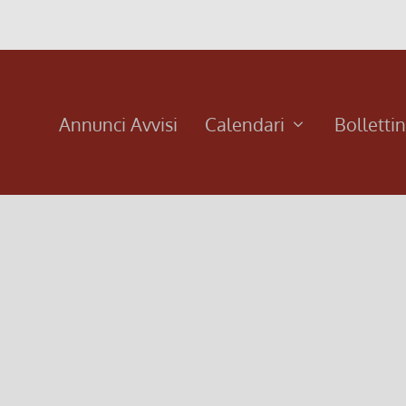
Annunci Avvisi
Calendari
Bolletti
i presenta un uomo favoloso, che poi è...