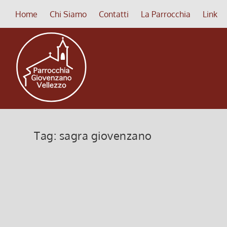
Home
Chi Siamo
Contatti
La Parrocchia
Link
Tag:
sagra giovenzano
Sagra della Madonna del Carmin
1 Aprile 2022, 6:00
|
0
Sagra della «Madonna del Carmine» anno 2022
Leggi di più