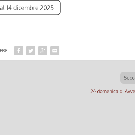
 al 14 dicembre 2025
ERE:
Succ
2^ domenica di Avv