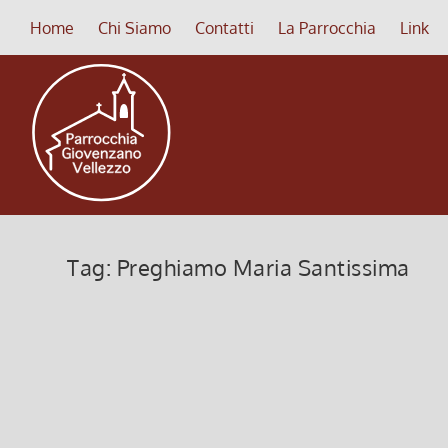
Home
Chi Siamo
Contatti
La Parrocchia
Link
Tag:
Preghiamo Maria Santissima
La logica di Dio
30 Gennaio 2022, 11:00
|
0
La logica di Dio (Angelus 03 febbraio 2019) IV d
Leggi di più