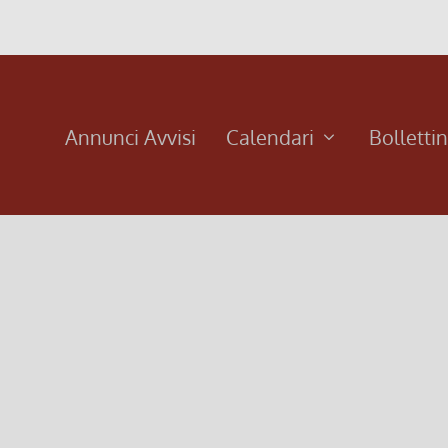
Annunci Avvisi
Calendari
Bolletti
omenica Tempo ordinario