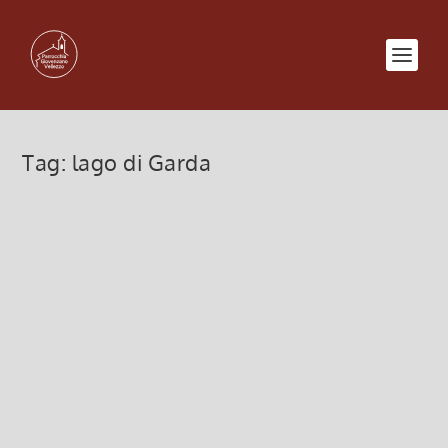
Tag:
lago di Garda
Lago di Garda – 5 settembre 2014
27 Giugno 2014, 10:54
|
0
Gita giornaliera ai borghi del LAGO DI GARDA
Visita inoltre del: meraviglioso mondo marino di
SEA-LIFE santuario della Madonna del Frassino La
quota di partecipazione di € 65 comprende: •
viaggio su bus riservato viola • pranzo...
Leggi di più