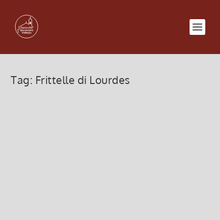
Tag:
Frittelle di Lourdes
Madonna di Lourdes 2025
28 Gennaio 2025, 1:00
|
0
Programma religioso festa della Madonna di
Lourdes 2025
Leggi di più