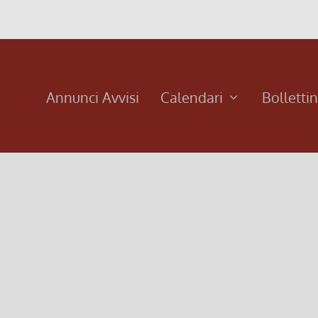
Annunci Avvisi
Calendari
Bolletti
he Daniele, il nostro seminarista, divent
re sarò istituito lettore durante la celebrazione Eucaristica 
o Vescovo Mons. Corrado Sanguineti. Quello del “lettorato” e un
o specifico alla costruzione del Regno di Dio già a partire da q