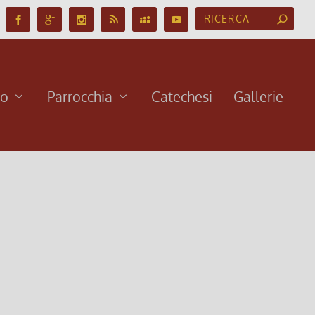
no
Parrocchia
Catechesi
Gallerie
erà lettore…
che si svolgerà presso la Chiesa maggiore del
 ministero, cioè un servizio: nella Chiesa-
uesta terra.