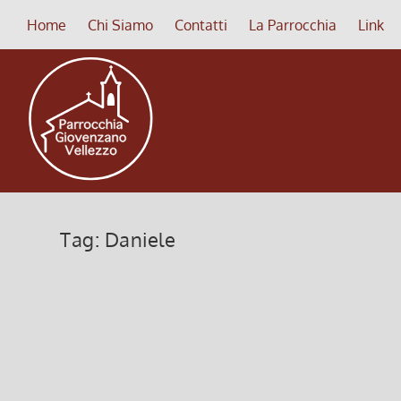
Home
Chi Siamo
Contatti
La Parrocchia
Link
Tag:
Daniele
Con gioia accogliamo la notizia c
29 Novembre 2020, 3:00
|
0
Con grande gioia vi annuncio che Giovedì 10 Dicemb
Seminario Vescovile di Pavia, presieduta dal nostr
comunione, ogni “pietra vivente” concorre con il su