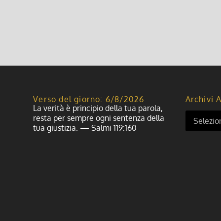
Leggi di più
Verso del giorno: 6/8/2026
Archivi A
La verità è principio della tua parola,
resta per sempre ogni sentenza della
tua giustizia. — Salmi 119:160