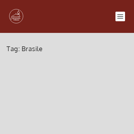
Tag:
Brasile
MISSIONE di Padre Giacomo
Begni sdb
17 Ottobre 2013, 2:40
|
0
LA CARICA DEI 600! MISSIONE DI PADRE
GIACOMO BEGNI SDB (Salesiani di Don Bosco)
NATAL – GRAMORÉ ( BRASILE )
http://www.preghiereperlafamiglia.it/natal-
gramore-missione.htm A Natal, Nordeste povero
del Brasile, nella...