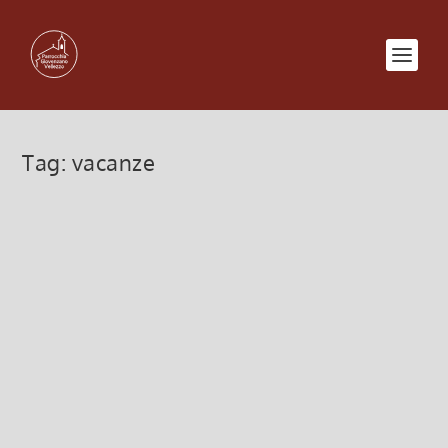
Tag:
vacanze
Concorso “Dio non va in vacanza”
11 Luglio 2020, 6:00
|
0
PARROCCHIA di VELLEZZO e GIOVENZANO DIO
non va in vacanza, e’ ovunque noi andiamo Lo...
Leggi di più