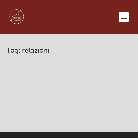
Tag:
relazioni
La vera ricchezza è -con- l’altro
18 Settembre 2022, 9:00
|
0
La vera ricchezza è “con” l’altro.
Leggi di più